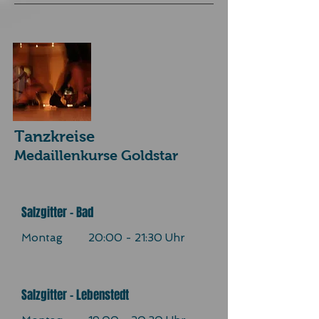
Tanzkreise
Medaillenkurse Goldstar
Salzgitter - Bad
Montag 20:00 - 21:30 Uhr
Salzgitter - Lebenstedt