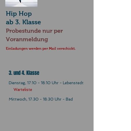
Hip Hop
ab 3. Klasse
Probes
tunde nur per
Voranmeldung
Einl
adungen werden per Mail verschickt.
3. und 4. Klasse
Dienstag, 17:10 - 18:10 Uhr - Lebenstedt
Warteliste
Mittwoch, 17:30 - 18:30 Uhr - Bad