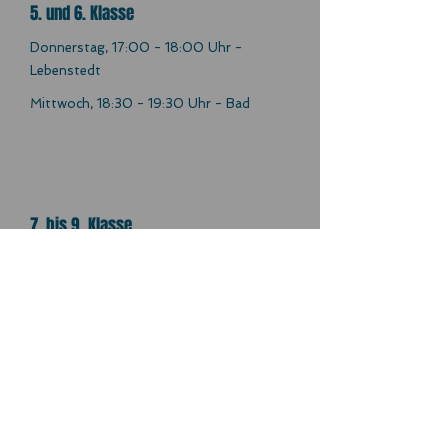
5. und 6. Klasse
Donnerstag, 17:00 - 18:00 Uhr -
Lebenstedt
Mittwoch, 18:30 - 19:30 Uhr - Bad
7. bis 9. Klasse
Donnerstag, 18:00 - 19:00 Uhr -
Lebenstedt
Montag, 16:30 - 17:30 Uhr - Bad
ab 10. Klasse