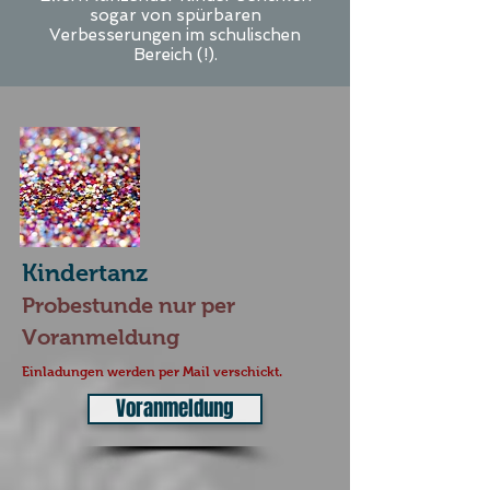
sogar von spürbaren
Verbesserungen im schulischen
Bereich (!).
Kinde
rtanz
Probes
tunde
nur per
Voranmeldung
Einl
adungen werden per Mail verschickt.
Voranmeldung