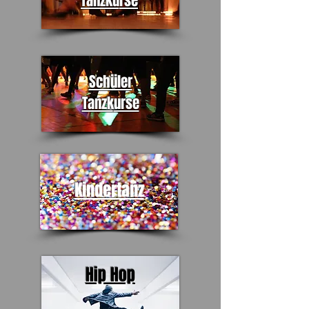
Tanzku
rse
Schüler
Tanzk
urse
Kindertanz
Hip Hop