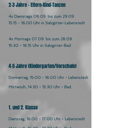
2-3 Jahre - Eltern-Kind-Tanzen
4x Dienstags 08.09. bis zum 29.09.
15:15 - 16:00 Uhr in Salzgitter-Lebenstedt
4x Montags 07.09. bis zum 28.09.
15:30 - 16:15 Uhr in Salzgitter-Bad
4-5 Jahre (Kindergarten/Vorschule)
Donnertag, 15:00 - 16:00 Uhr - Lebenstedt
Mittwoch, 14:30 - 15:30 Uhr - Bad
1. und 2. Klasse
Dienstag, 16:00 - 17:00 Uhr - Lebenstedt