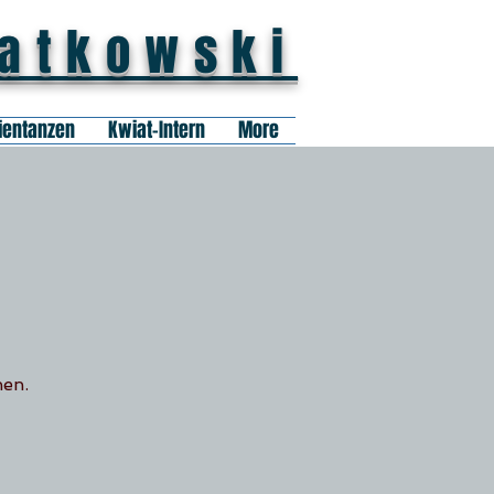
iatkowski
ientanzen
Kwiat-Intern
More
nen.