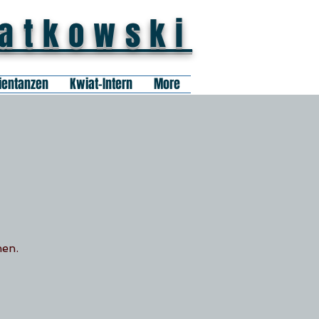
iatkowski
ientanzen
Kwiat-Intern
More
nen.