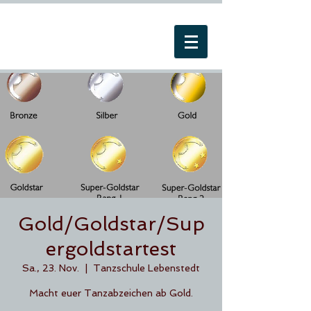
Gold/Goldstar/Sup
ergoldstartest
Sa., 23. Nov.
  |  
Tanzschule Lebenstedt
Macht euer Tanzabzeichen ab Gold.